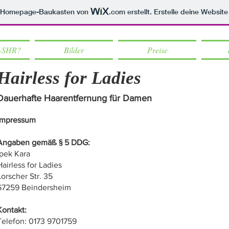
m Homepage-Baukasten von
.com
erstellt. Erstelle deine Websit
-SHR?
Bilder
Preise
Hairless for Ladies
Dauerhafte Haarentfernung für Damen
Impressum
Angaben gemäß § 5 DDG:
Ipek Kara
Hairless for Ladies
Lorscher Str. 35
67259 Beindersheim
Kontakt:
Telefon: 0173 9701759